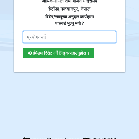
आर्थिक माामिला तथा योजना मन्त्रालय
हेटौंडा,मकवानपुर, नेपाल
विशेष/समपूरक अनुदान कार्यक्रम
पासवर्ड भुल्नु भयो ?
ईमेलमा रिसेट गर्ने लिङ्क पठाउनुहोस ।